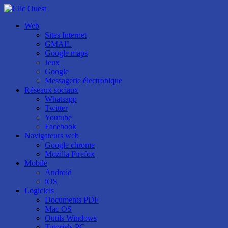
Web
Sites Internet
GMAIL
Google maps
Jeux
Google
Messagerie électronique
Réseaux sociaux
Whatsapp
Twitter
Youtube
Facebook
Navigateurs web
Google chrome
Mozilla Firefox
Mobile
Android
iOS
Logiciels
Documents PDF
Mac OS
Outils Windows
Tutoriels PC