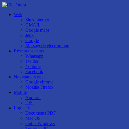
Web
Sites Internet
GMAIL
Google maps
Jeux
Google
Messagerie électronique
Réseaux sociaux
Whatsapp
Twitter
Youtube
Facebook
Navigateurs web
Google chrome
Mozilla Firefox
Mobile
Android
iOS
Logiciels
Documents PDF
Mac OS
Outils Windows
Tutoriels PC