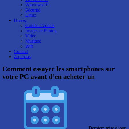
Windows 10
Sécurité
Linux
Divers
Guides d’achats
Images et Photos
Vidéo
Musique
Wifi
Contact
A propos
Comment essayer les smartphones sur
votre PC avant d’en acheter un
Dernière mise à jour