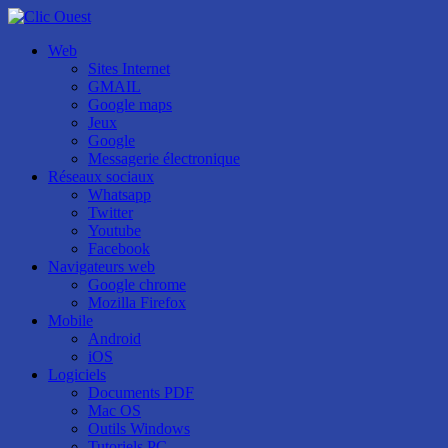
Web
Sites Internet
GMAIL
Google maps
Jeux
Google
Messagerie électronique
Réseaux sociaux
Whatsapp
Twitter
Youtube
Facebook
Navigateurs web
Google chrome
Mozilla Firefox
Mobile
Android
iOS
Logiciels
Documents PDF
Mac OS
Outils Windows
Tutoriels PC