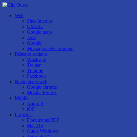
Web
Sites Internet
GMAIL
Google maps
Jeux
Google
Messagerie électronique
Réseaux sociaux
Whatsapp
Twitter
Youtube
Facebook
Navigateurs web
Google chrome
Mozilla Firefox
Mobile
Android
iOS
Logiciels
Documents PDF
Mac OS
Outils Windows
Tutoriels PC