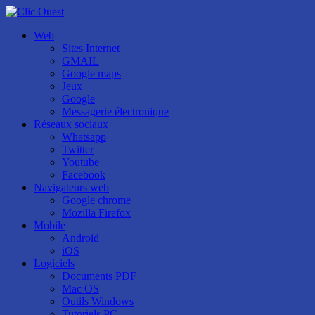
Web
Sites Internet
GMAIL
Google maps
Jeux
Google
Messagerie électronique
Réseaux sociaux
Whatsapp
Twitter
Youtube
Facebook
Navigateurs web
Google chrome
Mozilla Firefox
Mobile
Android
iOS
Logiciels
Documents PDF
Mac OS
Outils Windows
Tutoriels PC