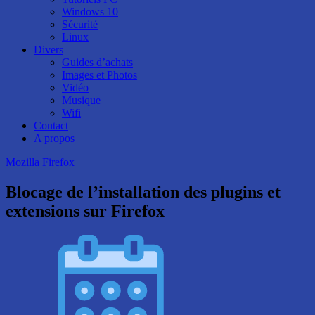
Windows 10
Sécurité
Linux
Divers
Guides d’achats
Images et Photos
Vidéo
Musique
Wifi
Contact
A propos
Mozilla Firefox
Blocage de l’installation des plugins et
extensions sur Firefox