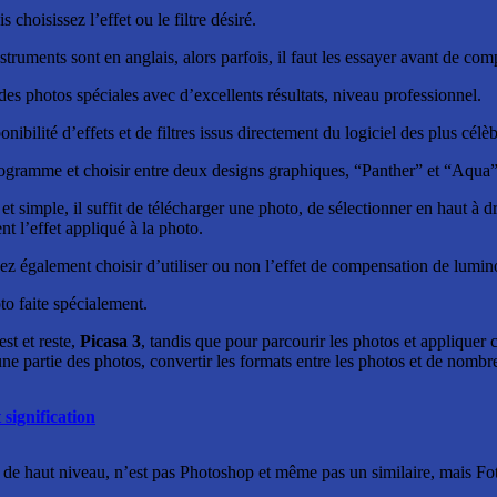
choisissez l’effet ou le filtre désiré.
nstruments sont en anglais, alors parfois, il faut les essayer avant de com
 des photos spéciales avec d’excellents résultats, niveau professionnel.
nibilité d’effets et de filtres issus directement du logiciel des plus cél
rogramme et choisir entre deux designs graphiques, “Panther” et “Aqua”
et simple, il suffit de télécharger une photo, de sélectionner en haut à dr
 l’effet appliqué à la photo.
z également choisir d’utiliser ou non l’effet de compensation de lumino
to faite spécialement.
est et reste,
Picasa 3
, tandis que pour parcourir les photos et appliquer 
 une partie des photos, convertir les formats entre les photos et de nom
 signification
 de haut niveau, n’est pas Photoshop et même pas un similaire, mais Fotom