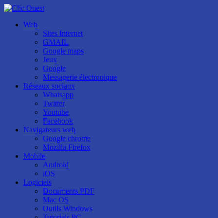
Web
Sites Internet
GMAIL
Google maps
Jeux
Google
Messagerie électronique
Réseaux sociaux
Whatsapp
Twitter
Youtube
Facebook
Navigateurs web
Google chrome
Mozilla Firefox
Mobile
Android
iOS
Logiciels
Documents PDF
Mac OS
Outils Windows
Tutoriels PC