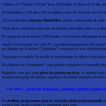
Cliquez sur “Charger l’image” pour télécharger la photo sur le site, puis 
Le seul défaut, c’est que c’est en anglais et que les noms de tous les i
2) Le programme
Opanda PhotoFilter
, gratuit, vous permet de faire
Toute photo numérique peut être facilement retravaillée grâce à la dispo
En appuyant sur le bouton Télécharger, vous pouvez télécharger le p
Après l’avoir installé sur votre PC, son fonctionnement est très intuitif 
en cliquant sur le bouton “Appliquer”, vous pouvez voir immédiatement
Vous pouvez modifier la densité en pourcentage du filtre et vous pouve
En cliquant sur “Enregistrer”, vous pouvez enregistrer la nouvelle pho
Rappelez-vous que, pour
gérer les photos sur le pc
, le meilleur outil 
recadrer une partie des photos, appliquer des filtres standard, exclure
Voir aussi :
Statut sur Whatsapp, comment l'utiliser, options et
Le meilleur programme pour la retouche photo professionnelle
et
trivial d’être facile à utiliser et abordable pour tous.