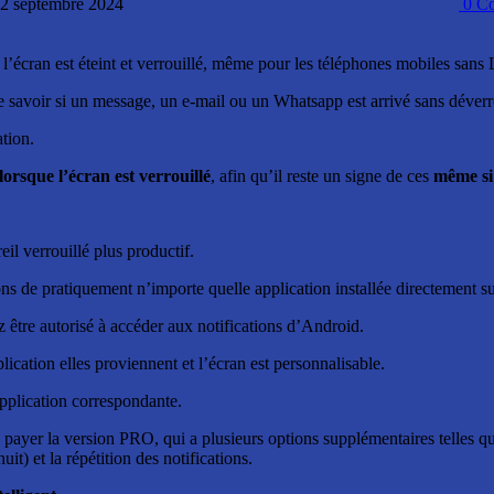
: 2 septembre 2024
0
Co
e l’écran est éteint et verrouillé, même pour les téléphones mobiles san
 savoir si un message, un e-mail ou un Whatsapp est arrivé sans déverroui
tion.
lorsque l’écran est verrouillé
, afin qu’il reste un signe de ces
même si 
eil verrouillé plus productif.
ns de pratiquement n’importe quelle application installée directement su
 être autorisé à accéder aux notifications d’Android.
ication elles proviennent et l’écran est personnalisable.
application correspondante.
ez payer la version PRO, qui a plusieurs options supplémentaires telles q
it) et la répétition des notifications.