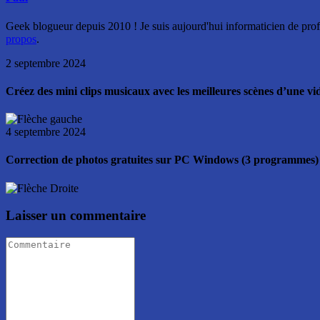
Geek blogueur depuis 2010 ! Je suis aujourd'hui informaticien de profe
propos
.
2 septembre 2024
Créez des mini clips musicaux avec les meilleures scènes d’une 
4 septembre 2024
Correction de photos gratuites sur PC Windows (3 programmes)
Laisser un commentaire