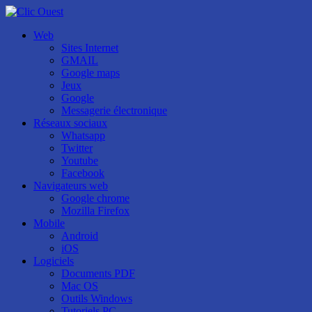
Web
Sites Internet
GMAIL
Google maps
Jeux
Google
Messagerie électronique
Réseaux sociaux
Whatsapp
Twitter
Youtube
Facebook
Navigateurs web
Google chrome
Mozilla Firefox
Mobile
Android
iOS
Logiciels
Documents PDF
Mac OS
Outils Windows
Tutoriels PC