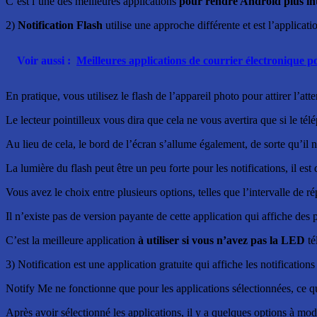
C’est l’une des meilleures applications
pour rendre Android plus int
2)
Notification Flash
utilise une approche différente et est l’applicat
Voir aussi :
Meilleures applications de courrier électronique p
En pratique, vous utilisez le flash de l’appareil photo pour attirer l’att
Le lecteur pointilleux vous dira que cela ne vous avertira que si le tél
Au lieu de cela, le bord de l’écran s’allume également, de sorte qu’il
La lumière du flash peut être un peu forte pour les notifications, il est
Vous avez le choix entre plusieurs options, telles que l’intervalle de ré
Il n’existe pas de version payante de cette application qui affiche des p
C’est la meilleure application
à utiliser si vous n’avez pas la LED
té
3) Notification est une application gratuite qui affiche les notification
Notify Me ne fonctionne que pour les applications sélectionnées, ce qui 
Après avoir sélectionné les applications, il y a quelques options à m