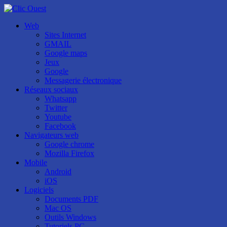
Web
Sites Internet
GMAIL
Google maps
Jeux
Google
Messagerie électronique
Réseaux sociaux
Whatsapp
Twitter
Youtube
Facebook
Navigateurs web
Google chrome
Mozilla Firefox
Mobile
Android
iOS
Logiciels
Documents PDF
Mac OS
Outils Windows
Tutoriels PC