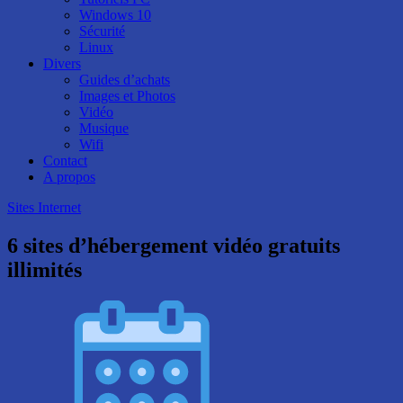
Windows 10
Sécurité
Linux
Divers
Guides d’achats
Images et Photos
Vidéo
Musique
Wifi
Contact
A propos
Sites Internet
6 sites d’hébergement vidéo gratuits
illimités