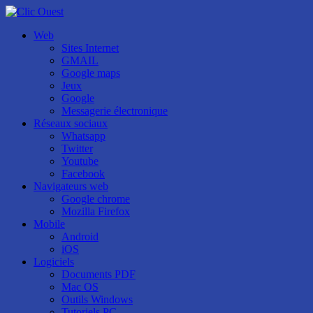
Web
Sites Internet
GMAIL
Google maps
Jeux
Google
Messagerie électronique
Réseaux sociaux
Whatsapp
Twitter
Youtube
Facebook
Navigateurs web
Google chrome
Mozilla Firefox
Mobile
Android
iOS
Logiciels
Documents PDF
Mac OS
Outils Windows
Tutoriels PC