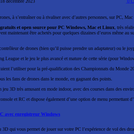
: 18 décembre 2023
0
C
rones, à s’entraîner ou à rivaliser avec d’autres personnes, sur PC, Mac
gratuits et open source pour PC Windows, Mac et Linux
, très réa
vent maintenant être achetés pour quelques dizaines d’euros même au s
 contrôleur de drones (bien qu’il puisse prendre un adaptateur) ou le joy
ing League et le jeu le plus avancé et mature de cette série (pour Wind
raient l’utiliser pour la pré-qualification des Championnats du Monde 2
ous les fans de drones dans le monde, en gagnant des points.
t un jeu 3D très amusant en mode indoor, avec des courses dans des envir
nsole et RC et dispose également d’une option de menu permettant d’uti
 PC avec enregistreur Windows
u 3D qui vous permet de jouer sur votre PC l’expérience de vol des dron