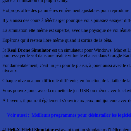
grâce à l’utilisation du plugin Unity.
Hotprops offre des paramètres entièrement ajustables pour reproduire l
Il y a aussi des cours à télécharger pour que vous puissiez essayer diff
La simulation elle-même est superbe, avec une physique de vol réaliste
Espérons qu’il restera libre même quand il sortira de la bêta.
3)
Real Drone Simulator
est un simulateur pour Windows, Mac et Lin
pour essayer le vol dans une réalité virtuelle et aussi dans Google Eart
Fondamentalement, c’est un jeu pour le plaisir, à jouer aussi avec le c
niveaux.
Chaque niveau a une difficulté différente, en fonction de la taille de la
Vous pouvez jouer avec la manette de jeu USB ou même avec le clavie
À l’avenir, il pourrait également s’ouvrir aux jeux multijoueurs avec d
Voir aussi :
Meilleurs programmes pour désinstaller les logici
4)
Heli-X Flight Simulator
est avant tout un simulateur d’hélicoptère