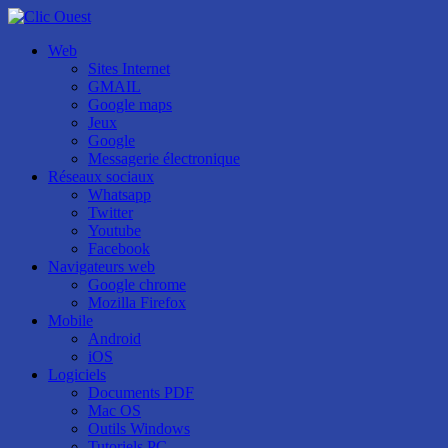
Web
Sites Internet
GMAIL
Google maps
Jeux
Google
Messagerie électronique
Réseaux sociaux
Whatsapp
Twitter
Youtube
Facebook
Navigateurs web
Google chrome
Mozilla Firefox
Mobile
Android
iOS
Logiciels
Documents PDF
Mac OS
Outils Windows
Tutoriels PC