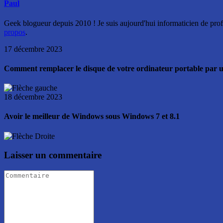
Paul
Geek blogueur depuis 2010 ! Je suis aujourd'hui informaticien de profe
propos
.
17 décembre 2023
Comment remplacer le disque de votre ordinateur portable par
18 décembre 2023
Avoir le meilleur de Windows sous Windows 7 et 8.1
Laisser un commentaire