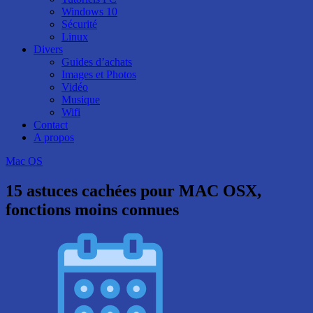
Windows 10
Sécurité
Linux
Divers
Guides d’achats
Images et Photos
Vidéo
Musique
Wifi
Contact
A propos
Mac OS
15 astuces cachées pour MAC OSX,
fonctions moins connues