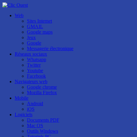
Web
Sites Internet
GMAIL
Google maps
Jeux
Google
Messagerie électronique
Réseaux sociaux
Whatsapp
Twitter
Youtube
Facebook
Navigateurs web
Google chrome
Mozilla Firefox
Mobile
Android
iOS
Logiciels
Documents PDF
Mac OS
Outils Windows
Tutoriels PC