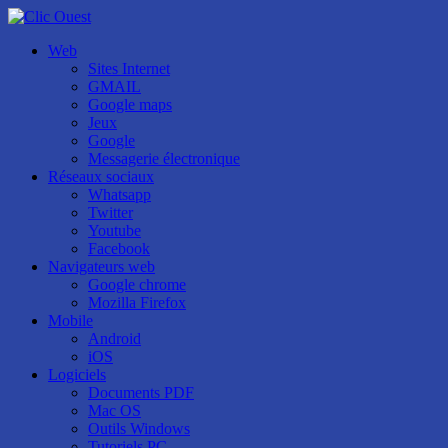
Web
Sites Internet
GMAIL
Google maps
Jeux
Google
Messagerie électronique
Réseaux sociaux
Whatsapp
Twitter
Youtube
Facebook
Navigateurs web
Google chrome
Mozilla Firefox
Mobile
Android
iOS
Logiciels
Documents PDF
Mac OS
Outils Windows
Tutoriels PC