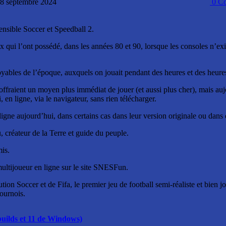
: 8 septembre 2024
0
Co
sible Soccer et Speedball 2.
qui l’ont possédé, dans les années 80 et 90, lorsque les consoles n’exis
yables de l’époque, auxquels on jouait pendant des heures et des heures
raient un moyen plus immédiat de jouer (et aussi plus cher), mais aujou
en ligne, via le navigateur, sans rien télécharger.
igne aujourd’hui, dans certains cas dans leur version originale ou dans
, créateur de la Terre et guide du peuple.
mis.
ultijoueur en ligne sur le site SNESFun.
on Soccer et de Fifa, le premier jeu de football semi-réaliste et bien 
tournois.
builds et 11 de Windows)