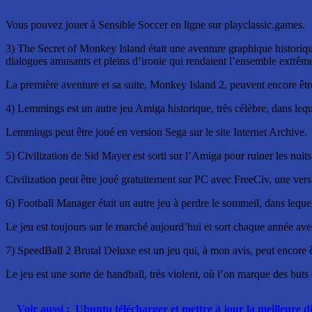
Vous pouvez jouer à Sensible Soccer en ligne sur playclassic.games.
3) The Secret of Monkey Island était une aventure graphique historique
dialogues amusants et pleins d’ironie qui rendaient l’ensemble extrêm
La première aventure et sa suite, Monkey Island 2, peuvent encore êtr
4) Lemmings est un autre jeu Amiga historique, très célèbre, dans lequ
Lemmings peut être joué en version Sega sur le site Internet Archive.
5) Civilization de Sid Mayer est sorti sur l’Amiga pour ruiner les nu
Civilization peut être joué gratuitement sur PC avec FreeCiv, une vers
6) Football Manager était un autre jeu à perdre le sommeil, dans lequel
Le jeu est toujours sur le marché aujourd’hui et sort chaque année ave
7) SpeedBall 2 Brutal Deluxe est un jeu qui, à mon avis, peut encore ê
Le jeu est une sorte de handball, très violent, où l’on marque des buts
Voir aussi :
Ubuntu télécharger et mettre à jour la meilleure d