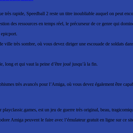
rès rapide, Speedball 2 reste un titre inoubliable auquel on peut encor
gestion des ressources en temps réel, le précurseur de ce genre qui domi
 epicport.
e ville très sombre, où vous devez diriger une escouade de soldats dans
e, long et qui vaut la peine d’être joué jusqu’à la fin.
aphismes très avancés pour l’Amiga, où vous devez également être capa
.
playclassic.games, est un jeu de guerre très original, beau, tragicomiqu
ore Amiga peuvent le faire avec l’émulateur gratuit en ligne sur ce sit