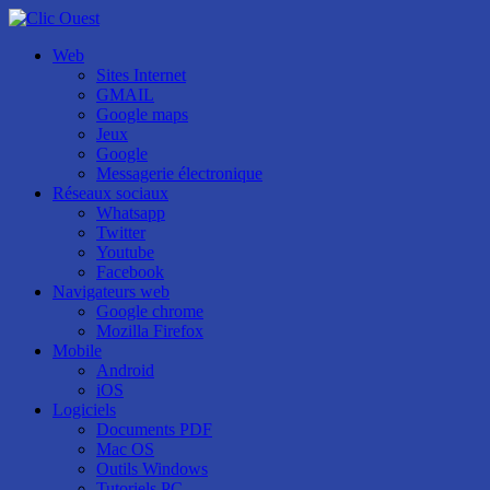
Web
Sites Internet
GMAIL
Google maps
Jeux
Google
Messagerie électronique
Réseaux sociaux
Whatsapp
Twitter
Youtube
Facebook
Navigateurs web
Google chrome
Mozilla Firefox
Mobile
Android
iOS
Logiciels
Documents PDF
Mac OS
Outils Windows
Tutoriels PC