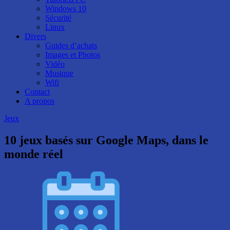
Windows 10
Sécurité
Linux
Divers
Guides d’achats
Images et Photos
Vidéo
Musique
Wifi
Contact
A propos
Jeux
10 jeux basés sur Google Maps, dans le
monde réel